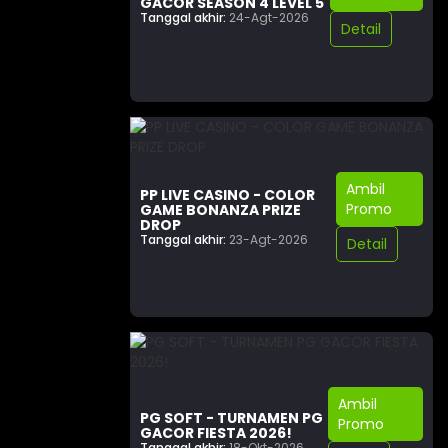
GACOR SEASON 4 LEVEL 5
Tanggal akhir:
24-Agt-2026
Detail
Ambil
PP LIVE CASINO - COLOR
Promo
GAME BONANZA PRIZE
DROP
Tanggal akhir:
23-Agt-2026
Detail
Ambil
PG SOFT - TURNAMEN PG
Promo
GACOR FIESTA 2026!
Tanggal akhir:
18-Okt-2026