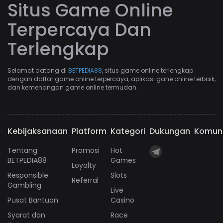
Situs Game Online
Terpercaya Dan
Terlengkap
Selamat datang di
BETPEDIA88
, situs game online terlengkap
dengan daftar game online terpercaya, aplikasi gane online terbaik,
dan kemenangan game online termudah.
Kebijaksanaan
Platform
Kategori
Dukungan
Komun
Tentang
Promosi
Hot
BETPEDIA88
Games
Loyalty
Responsible
Slots
Referral
Gambling
Live
Pusat Bantuan
Casino
Syarat dan
Race