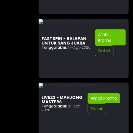
Ambil
FASTSPIN - BALAPAN
Promo
UNTUK SANG JUARA
Tanggal akhir:
17-Agt-2026
Detail
LIVE22 - MAHJONG
Ambil Promo
MASTERS
Tanggal akhir:
31-Agt-
Detail
2026