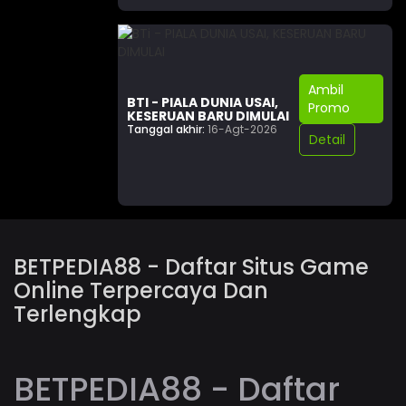
Ambil
BTI - PIALA DUNIA USAI,
Promo
KESERUAN BARU DIMULAI
Tanggal akhir:
16-Agt-2026
Detail
BETPEDIA88 - Daftar Situs Game
Online Terpercaya Dan
Terlengkap
BETPEDIA88 - Daftar