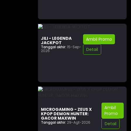
JILI - LEGENDA
Ambil Promo
JACKPOT
Tanggal akhir:
15-Sep-
Detail
2026
Ambil
MICROGAMING - ZEUS X
Promo
KPOP DEMON HUNTER:
GACOR MAXWIN
Tanggal akhir:
29-Agt-2026
Detail