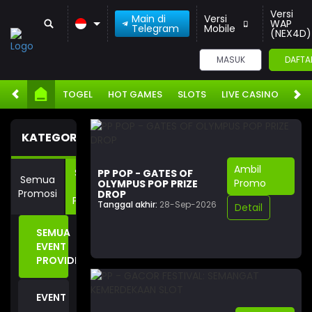
Versi
Main di
Versi
WAP
Telegram
Mobile
(NEX4D)
MASUK
DAFTA
TOGEL
HOT GAMES
SLOTS
LIVE CASINO
RA
KATEGORI
Ambil
Semua
PP POP - GATES OF
Semua
Promo
OLYMPUS POP PRIZE
Event
Promosi
DROP
Provider
Tanggal akhir:
28-Sep-2026
Detail
SEMUA
EVENT
PROVIDER
EVENT