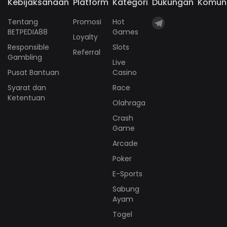
Kebijaksanaan
Platform
Kategori
Dukungan
Komun
Tentang
Promosi
Hot
BETPEDIA88
Games
Loyalty
Responsible
Slots
Referral
Gambling
Live
Pusat Bantuan
Casino
Syarat dan
Race
Ketentuan
Olahraga
Crash
Game
Arcade
Poker
E-Sports
Sabung
Ayam
Togel