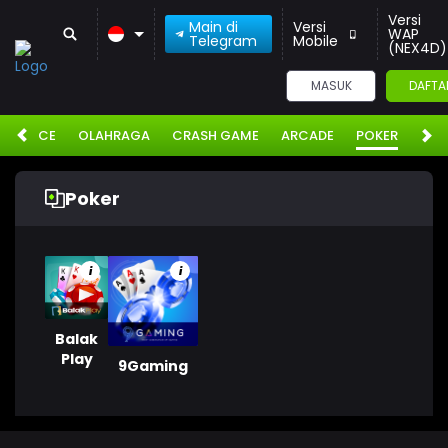
Versi
Main di
Versi
WAP
Telegram
Mobile
(NEX4D)
MASUK
DAFTA
RACE
OLAHRAGA
CRASH GAME
ARCADE
POKER
E-S
Poker
i
i
Balak
Play
9Gaming