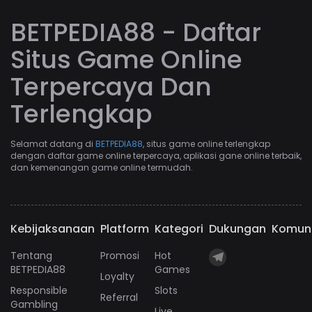
BETPEDIA88 - Daftar
Situs Game Online
Terpercaya Dan
Terlengkap
Selamat datang di
BETPEDIA88
, situs game online terlengkap
dengan daftar game online terpercaya, aplikasi gane online terbaik,
dan kemenangan game online termudah.
Kebijaksanaan
Platform
Kategori
Dukungan
Komun
Tentang
Promosi
Hot
BETPEDIA88
Games
Loyalty
Responsible
Slots
Referral
Gambling
Live