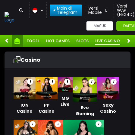
Versi
Main di
Versi
WAP
Telegram
Mobile
(NEX4D)
MASUK
DAFTA
TOGEL
HOT GAMES
SLOTS
LIVE CASINO
RAC
Casino
i
i
i
i
i
MG
Live
ION
PP
Sexy
Evo
Casino
Casino
Casino
Gaming
i
i
i