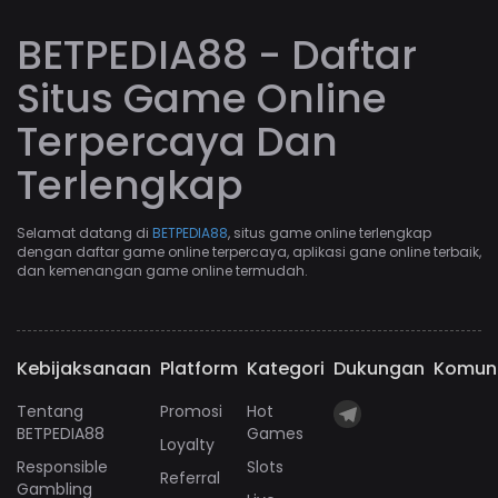
BETPEDIA88 - Daftar
Situs Game Online
Terpercaya Dan
Terlengkap
Selamat datang di
BETPEDIA88
, situs game online terlengkap
dengan daftar game online terpercaya, aplikasi gane online terbaik,
dan kemenangan game online termudah.
Kebijaksanaan
Platform
Kategori
Dukungan
Komun
Tentang
Promosi
Hot
BETPEDIA88
Games
Loyalty
Responsible
Slots
Referral
Gambling