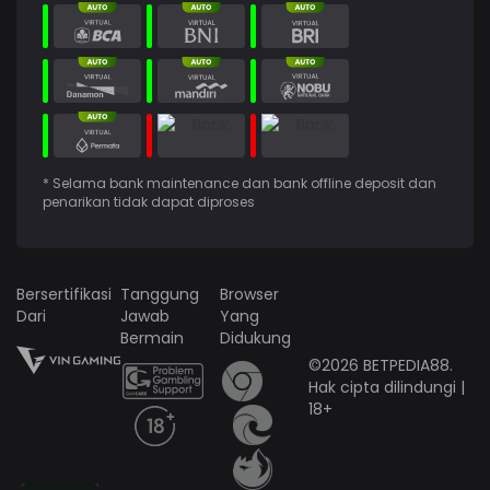
* Selama bank maintenance dan bank offline deposit dan
penarikan tidak dapat diproses
Bersertifikasi
Tanggung
Browser
Dari
Jawab
Yang
Bermain
Didukung
©2026 BETPEDIA88.
Hak cipta dilindungi |
18+