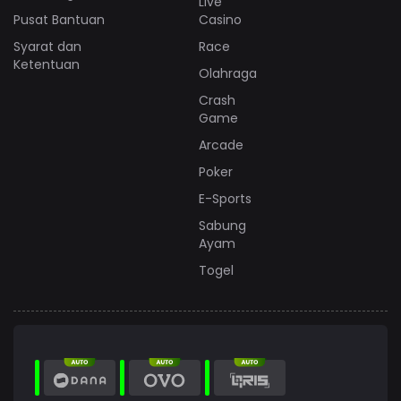
Live
Pusat Bantuan
Casino
Syarat dan
Race
Ketentuan
Olahraga
Crash
Game
Arcade
Poker
E-Sports
Sabung
Ayam
Togel