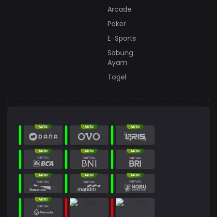
Arcade
Poker
E-Sports
Sabung
Ayam
Togel