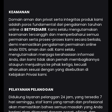
KEAMANAN
Domain aman dan privat serta integritas produk kami
adalah poros fundamental dari pengalaman taruhan
online di
BETPEDIA88
. Kami selalu mengutamakan
keamanan tercanggih dan memperbaharui semua
permainan serta proses-proses kami secara berkala,
demi memastikan pengalaman permainan online
Anda 100% aman dan adil. Kami selalu
mengutamakan menjaga kerahasiaan informasi
Anda, dan kami tidak akan pernah membagikannya
ataupun menjualnya ke pihak ketiga, kecuali
diharuskan sesuai dengan yang disebutkan di
Kebijakan Privasi kami.
PELAYANAN PELANGGAN
Didukung layanan pelanggan 24 jam, yang tersedia 7
hari seminggu, staf kami yang ramah dan profesional
akan memastikan bahwa semua masalah yang Anda