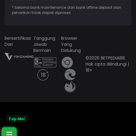
* Selama bank maintenance dan bank offline deposit dan
penarikan tidak dapat diproses
Bersertifikasi
Tanggung
Browser
Dari
Jawab
Yang
Bermain
Didukung
©2026 BETPEDIA88.
Hak cipta dilindungi |
18+
☰